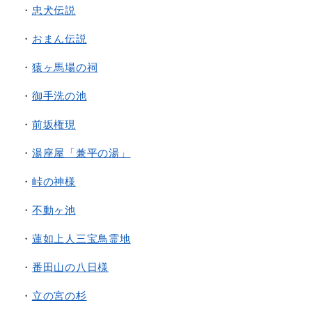
・
忠犬伝説
・
おまん伝説
・
猿ヶ馬場の祠​
・
御手洗の池
・
前坂権現
・
湯座屋「兼平の湯」
・
峠の神様
・
不動ヶ池
・
蓮如上人三宝鳥霊地
・
番田山の八日様
・
立の宮の杉