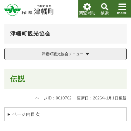
ペ
メニューを飛ばして本文へ
ー
閲覧補助
検索
menu
ジ
の
先
津幡町観光協会
頭
で
す
。
津幡町観光協会メニュー
本
伝説
文
ページID：0010762
更新日：2026年1月1日更新
ページ内目次