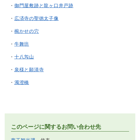
・
御門屋敷跡と龍ヶ口井戸跡
・
広済寺の聖徳太子像
・
椀かせの穴
・
牛舞坊
・
十八匁山
・
泉様と願清寺
・
濁澄橋
このページに関するお問い合わせ先