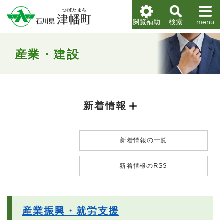
ペ
メニューを飛ばして本文へ
ー
閲覧補助
検索
menu
ジ
の
本
先
文
産業・建設
頭
で
す
。
新着情報
新着情報の一覧
新着情報のRSS
産業振興・就労支援