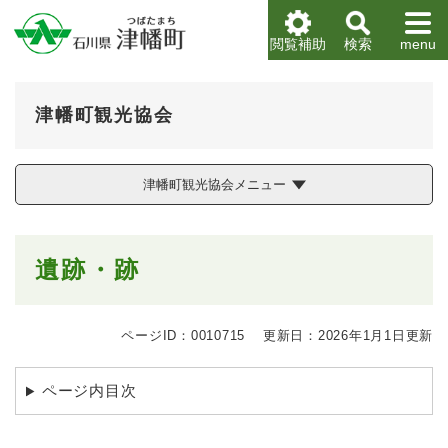
ペ
メニューを飛ばして本文へ
ー
閲覧補助
検索
menu
ジ
の
先
津幡町観光協会
頭
で
す
。
津幡町観光協会メニュー
本
遺跡・跡
文
ページID：0010715
更新日：2026年1月1日更新
ページ内目次