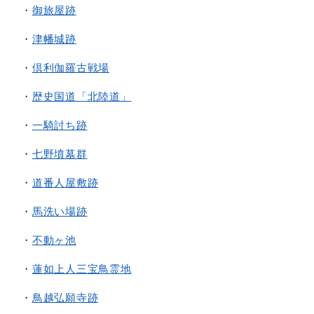
・
御旅屋跡
・
津幡城跡
・
倶利伽羅古戦場
・
歴史国道「北陸道」
・
一騎討ち跡
・
七野墳墓群
・
道番人屋敷跡
・
馬洗い場跡
・
不動ヶ池
・
蓮如上人三宝鳥霊地
・
鳥越弘願寺跡