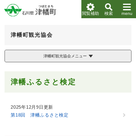
ペ
メニューを飛ばして本文へ
ー
閲覧補助
検索
menu
ジ
の
先
津幡町観光協会
頭
で
す
。
津幡町観光協会メニュー
本
津幡ふるさと検定
文
2025年12月9日更新
第18回 津幡ふるさと検定