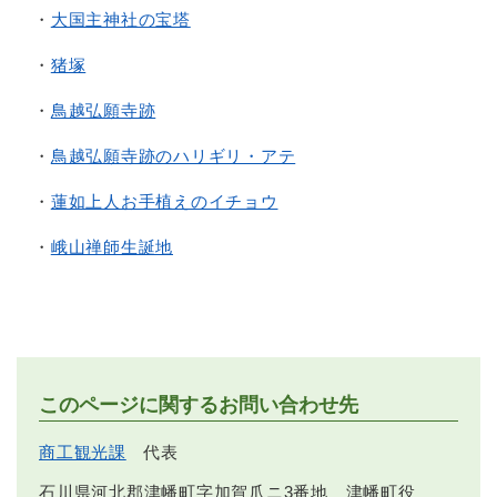
・
大国主神社の宝塔
・
猪塚
・
鳥越弘願寺跡
・
鳥越弘願寺跡のハリギリ・アテ
・
蓮如上人お手植えのイチョウ
・
峨山禅師生誕地
このページに関するお問い合わせ先
商工観光課
代表
石川県河北郡津幡町字加賀爪ニ3番地 津幡町役