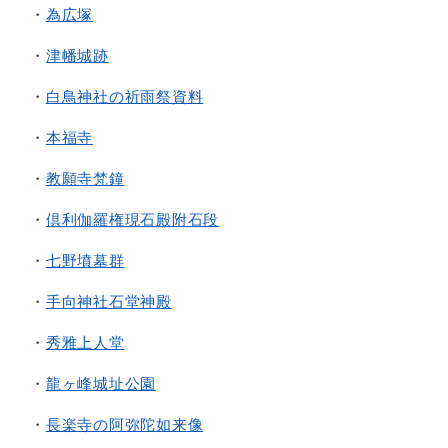
・
為広塚
・
津幡城跡
・
白鳥神社の祈雨祭資料
・
本福寺
・
教願寺梵鐘
・
倶利伽羅権現石殿附石段
・
七野墳墓群
・
手向神社石堂神殿
・
秀雅上人堂
・
龍ヶ峰城址公園
・
長楽寺の阿弥陀如来像