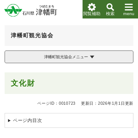
ペ
メニューを飛ばして本文へ
ー
閲覧補助
検索
menu
ジ
の
先
津幡町観光協会
頭
で
す
。
津幡町観光協会メニュー
本
文化財
文
ページID：0010723
更新日：2026年1月1日更新
ページ内目次