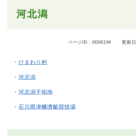
本
河北潟
文
ページID：0006194
更新日
・
ひまわり村
・
河北潟
・
河北潟干拓地
・
石川県津幡漕艇競技場