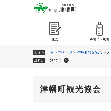
ペ
ー
ジ
の
先
頭
で
生活
子育て・教育
す
。
トップページ
>
津幡町観光協会
>
河
現在地
河北潟
足あと
津幡町観光協会