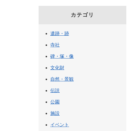
カテゴリ
遺跡・跡
寺社
碑・塚・像
文化財
自然・景観
伝説
公園
施設
イベント