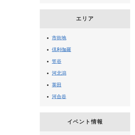
エリア
市街地
倶利伽羅
笠谷
河北潟
英田
河合谷
イベント情報