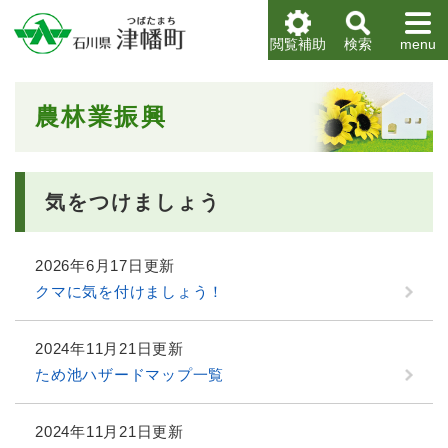
ペ
メニューを飛ばして本文へ
ー
閲覧補助
検索
menu
ジ
の
先
本
農林業振興
頭
文
で
す
。
気をつけましょう
2026年6月17日更新
クマに気を付けましょう！
2024年11月21日更新
ため池ハザードマップ一覧
2024年11月21日更新