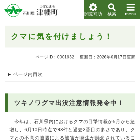
ペ
メニューを飛ばして本文へ
ー
閲覧補助
検索
menu
ジ
の
先
本
クマに気を付けましょう！
頭
文
で
す
。
ページID：0001932
更新日：2026年6月17日更新
ページ内目次
ツキノワグマ出没注意情報発令中！
今年は、石川県内におけるクマの目撃情報が5月から急
増し、6月10日時点で93件と過去2番目の多さであり、ク
マとの不意の遭遇による被害が発生が懸念されているこ