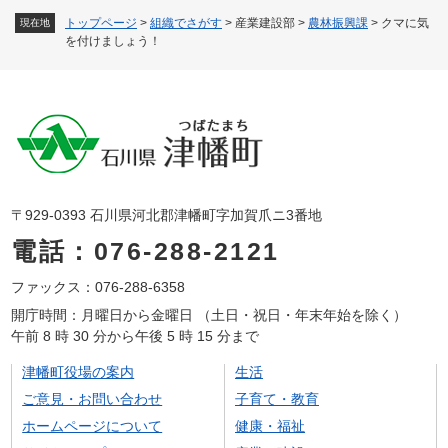
トップページ
>
組織でさがす
>
産業建設部
>
農林振興課
>
クマに気
現在地
を付けましょう！
〒929-0393 石川県河北郡津幡町字加賀爪ニ3番地
電話：076-288-2121
ファックス：076-288-6358
開庁時間：月曜日から金曜日 （土日・祝日・年末年始を除く）
午前 8 時 30 分から午後 5 時 15 分まで
津幡町役場の案内
生活
ご意見・お問い合わせ
子育て・教育
ホームページについて
健康・福祉