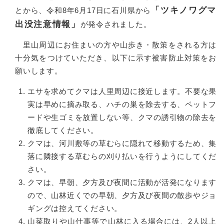
「ツキノワグマ
とから、令和8年6月17日に石川県から
出没注意情報」
が発令されました。
里山周辺にお住まいの方や山歩き・散策をされる方は
十分気をつけていただき、以下に示す被害防止対策をお
願いします。
エサを求めてクマは人里周辺に接近します。不要な果
実は早めに摘み取る、ハチの巣を除去する、ペットフ
ードや生ゴミを放置しない等、クマの誘引物の除去を
徹底してください。
クマは、河川敷等の草むらに隠れて移動するため、集
落に隣接する草むらの刈り払いを行うようにしてくだ
さい。
クマは、早朝、夕方及び夜間に活動が活発になります
ので、山林近くでの早朝、夕方及び夜間の散歩やジョ
ギングは控えてください。
山菜取りや山仕事等で山林に入る場合には、2人以上