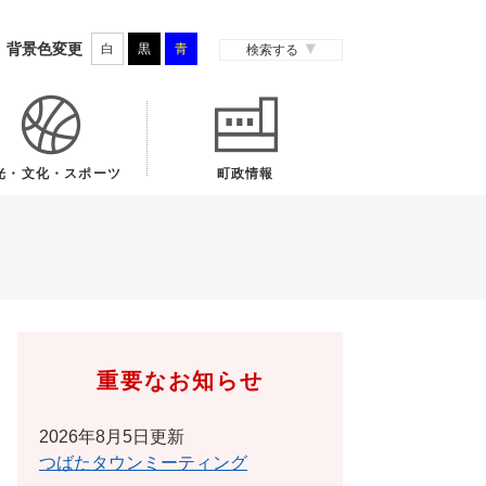
背景色変更
白
黒
青
検索する
光・文化・スポーツ
町政情報
重要なお知らせ
2026年8月5日更新
つばたタウンミーティング