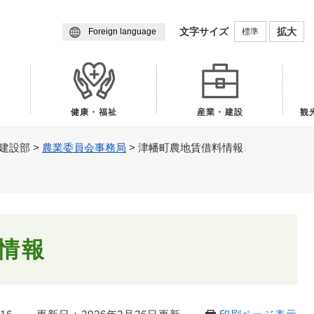
メニューを飛ばして本文へ
文字サイズ
拡大
標準
Foreign language
健康・福祉
産業・建設
観
建設部
>
農業委員会事務局
>
津幡町農地賃借料情報
情報