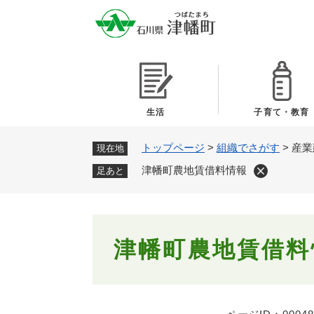
ペ
ー
ジ
の
先
頭
で
生活
子育て・教育
す
。
トップページ
>
組織でさがす
>
産業
現在地
津幡町農地賃借料情報
足あと
本
津幡町農地賃借料
文