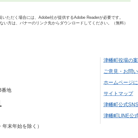
いただく場合には、Adobe社が提供するAdobe Readerが必要です。
をお持ちでない方は、バナーのリンク先からダウンロードしてください。（無料）
津幡町役場の案
ご意見・お問い
ホームページに
3番地
サイトマップ
1
津幡町公式SN
津幡町LINE公
・年末年始を除く）