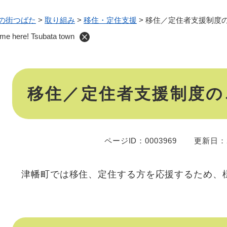
の街つばた
>
取り組み
>
移住・定住支援
>
移住／定住者支援制度
e! Tsubata town
本
移住／定住者支援制度の
文
ページID：0003969
更新日：2
津幡町では移住、定住する方を応援するため、