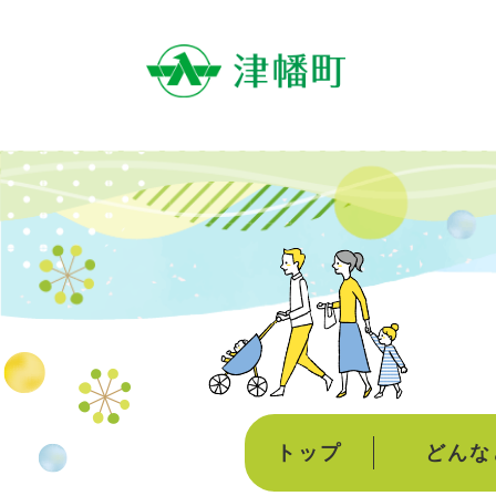
ペ
ー
ジ
の
先
頭
で
す
。
トップ
どんな