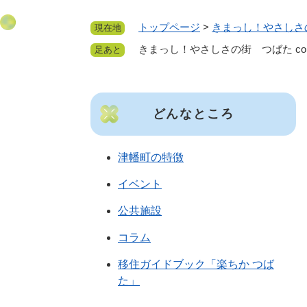
トップページ
>
きまっし！やさしさ
現在地
きまっし！やさしさの街 つばた come her
足あと
どんなところ
津幡町の特徴
イベント
公共施設
コラム
移住ガイドブック「楽ちか つば
た」