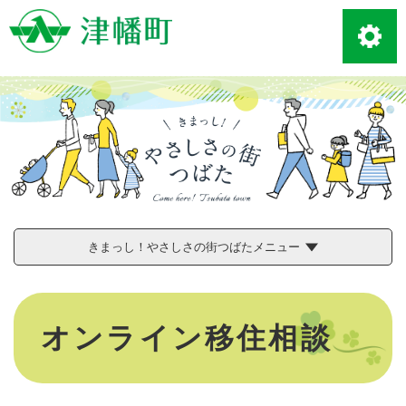
ペ
メニューを飛ばして本文へ
ー
ジ
の
先
頭
で
す
。
きまっし！やさしさの街つばたメニュー
本
文
オンライン移住相談