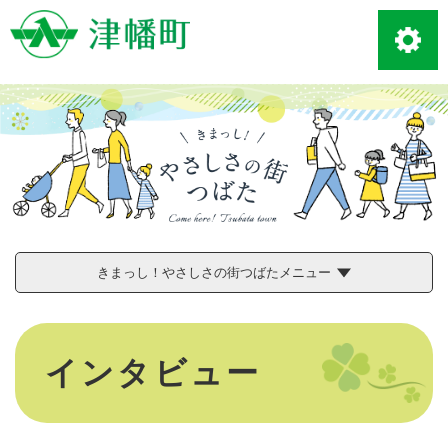
ペ
メニューを飛ばして本文へ
ー
ジ
の
先
頭
で
す
。
きまっし！やさしさの街つばたメニュー
本
文
インタビュー