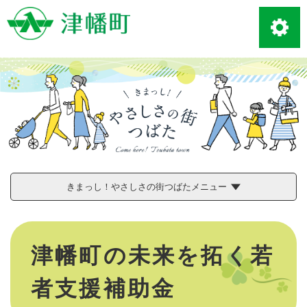
ペ
メニューを飛ばして本文へ
ー
ジ
の
先
頭
で
す
。
きまっし！やさしさの街つばたメニュー
本
文
津幡町の未来を拓く若
者支援補助金