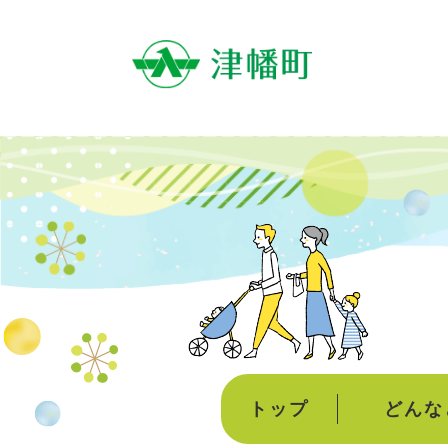
ペ
ー
ジ
の
先
頭
で
す
。
トップ
どんな