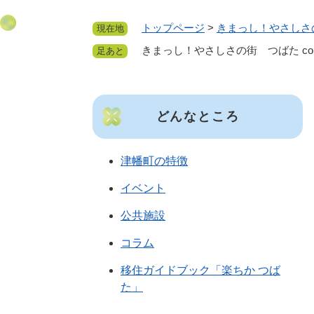
トップページ
>
きまっし！やさしさ
現在地
きまっし！やさしさの街 つばた come her
足あと
どんなところ
津幡町の特徴
イベント
公共施設
コラム
移住ガイドブック「楽ちか つば
た」