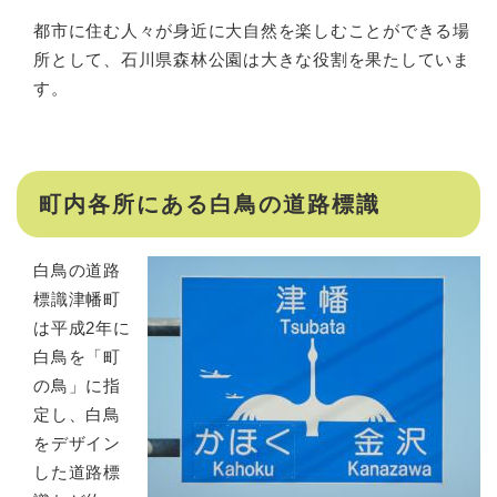
都市に住む人々が身近に大自然を楽しむことができる場
所として、石川県森林公園は大きな役割を果たしていま
す。
町内各所にある白鳥の道路標識
白鳥の道路
標識津幡町
は平成2年に
白鳥を「町
の鳥」に指
定し、白鳥
をデザイン
した道路標