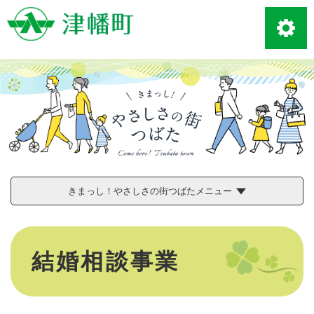
ペ
メニューを飛ばして本文へ
ー
ジ
の
先
頭
で
す
。
きまっし！やさしさの街つばたメニュー
本
文
結婚相談事業