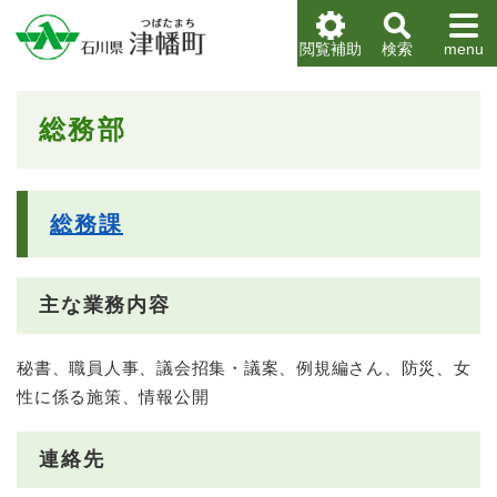
ペ
メニューを飛ばして本文へ
ー
閲覧補助
検索
menu
ジ
の
先
本
総務部
頭
文
で
す
。
総務課
主な業務内容
秘書、職員人事、議会招集・議案、例規編さん、防災、女
性に係る施策、情報公開
連絡先