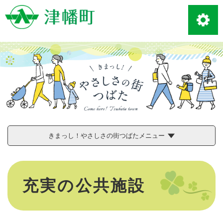
ペ
メニューを飛ばして本文へ
ー
ジ
の
先
頭
で
す
。
きまっし！やさしさの街つばたメニュー
本
文
充実の公共施設