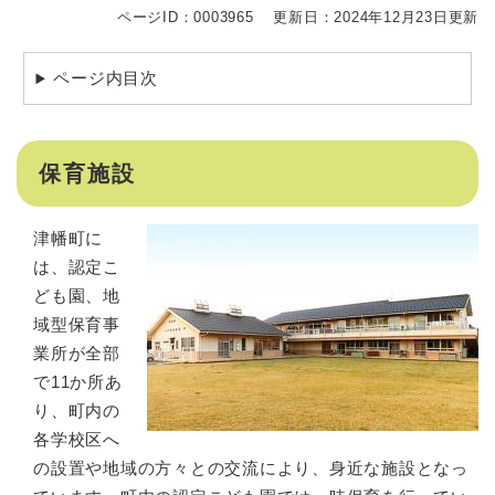
ページID：0003965
更新日：2024年12月23日更新
ページ内目次
保育施設
津幡町に
は、認定こ
ども園、地
域型保育事
業所が全部
で11か所あ
り、町内の
各学校区へ
の設置や地域の方々との交流により、身近な施設となっ