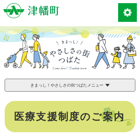
ペ
メニューを飛ばして本文へ
ー
ジ
の
先
頭
で
す
。
きまっし！やさしさの街つばたメニュー
本
文
医療支援制度のご案内