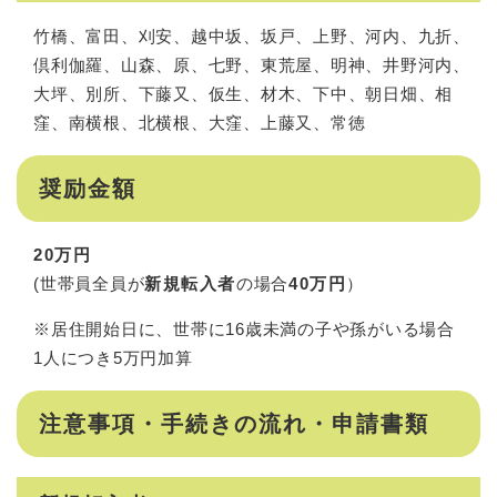
竹橋、富田、刈安、越中坂、坂戸、上野、河内、九折、
倶利伽羅、山森、原、七野、東荒屋、明神、井野河内、
大坪、別所、下藤又、仮生、材木、下中、朝日畑、相
窪、南横根、北横根、大窪、上藤又、常徳
奨励金額
20万円
(世帯員全員が
新規転入者
の場合
40万円
）
※居住開始日に、世帯に16歳未満の子や孫がいる場合
1人につき5万円加算
注意事項・手続きの流れ・申請書類