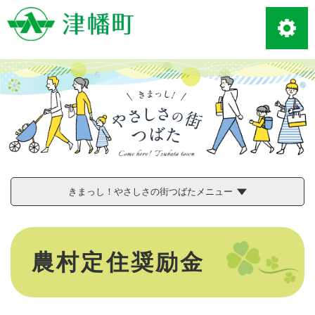
ペ
メニューを飛ばして本文へ
ー
ジ
の
先
頭
で
す
。
きまっし！やさしさの街つばたメニュー
本
文
農村定住奨励金