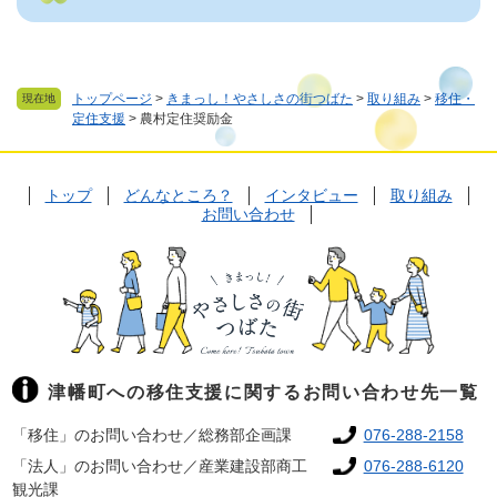
トップページ
>
きまっし！やさしさの街つばた
>
取り組み
>
移住・
現在地
定住支援
>
農村定住奨励金
トップ
どんなところ？
インタビュー
取り組み
お問い合わせ
津幡町への移住支援に関するお問い合わせ先一覧
「移住」のお問い合わせ／総務部企画課
076-288-2158
「法人」のお問い合わせ／産業建設部商工
076-288-6120
観光課