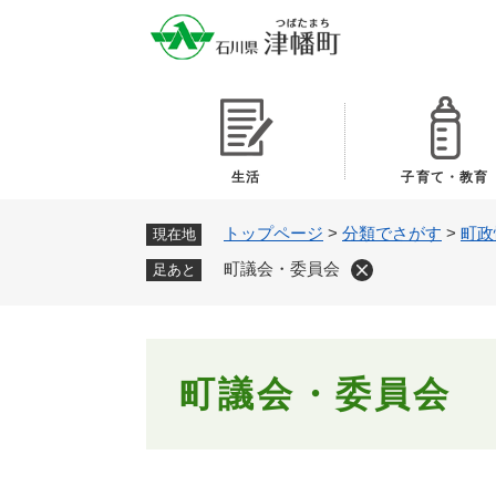
ペ
ー
ジ
の
先
頭
で
生活
子育て・教育
す
。
トップページ
>
分類でさがす
>
町政
現在地
町議会・委員会
足あと
本
町議会・委員会
文