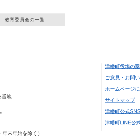
教育委員会の一覧
津幡町役場の案
ご意見・お問い
ホームページに
3番地
サイトマップ
1
津幡町公式SN
津幡町LINE公
・年末年始を除く）