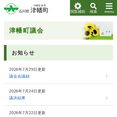
ペ
メニューを飛ばして本文へ
ー
閲覧補助
検索
menu
ジ
の
先
本
津幡町議会
頭
文
で
す
。
お知らせ
2026年7月29日更新
議会会議録
2026年7月24日更新
議決結果
2026年7月22日更新