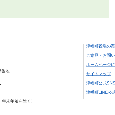
津幡町役場の案
ご意見・お問い
ホームページに
3番地
サイトマップ
1
津幡町公式SN
津幡町LINE公
・年末年始を除く）