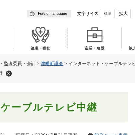
メニューを飛ばして本文へ
文字サイズ
拡大
標準
Foreign language
健康・福祉
産業・建設
観
・監査委員・会計
>
津幡町議会
>
インターネット・ケーブルテレ
継
・ケーブルテレビ中継