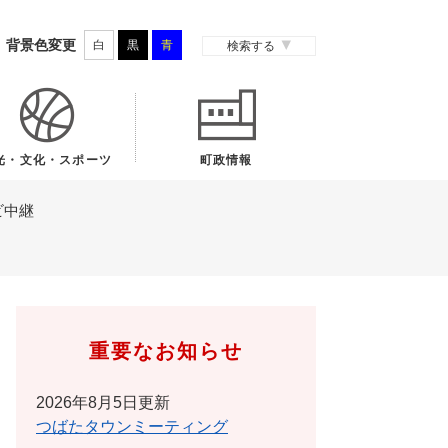
背景色変更
白
黒
青
検索する
光・文化・スポーツ
町政情報
ビ中継
重要なお知らせ
2026年8月5日更新
つばたタウンミーティング