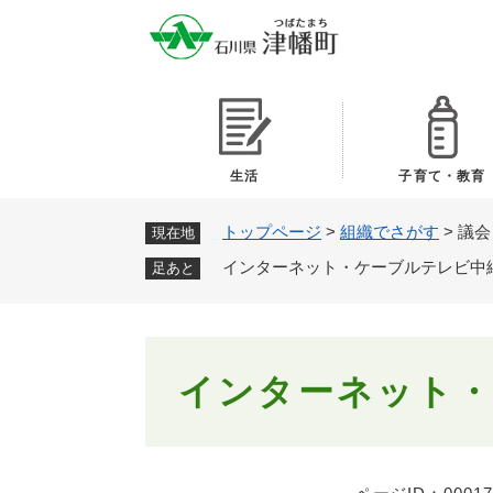
ペ
ー
ジ
の
先
頭
で
生活
子育て・教育
す
。
トップページ
>
組織でさがす
>
議会
現在地
インターネット・ケーブルテレビ中
足あと
本
インターネット
文