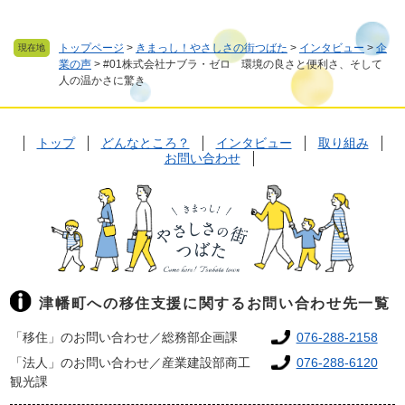
トップページ
>
きまっし！やさしさの街つばた
>
インタビュー
>
企
現在地
業の声
>
#01株式会社ナブラ・ゼロ 環境の良さと便利さ、そして
人の温かさに驚き
トップ
どんなところ？
インタビュー
取り組み
お問い合わせ
津幡町への移住支援に関するお問い合わせ先一覧
「移住」のお問い合わせ／総務部企画課
076-288-2158
「法人」のお問い合わせ／産業建設部商工
076-288-6120
観光課