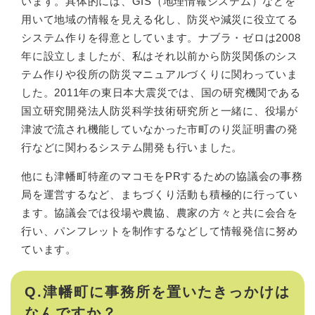
います。具体的には、GIS（地理情報システム）などを
用いて地域の情報を見える化し、防災や減災に役立てる
システム作りを得意としています。ナブラ・ゼロは2008
年に設立しましたが、私はそれ以前から防災関係のシス
テム作りや役所の防災マニュアルづくりに関わっていま
した。2011年の東日本大震災では、国の研究機関である
国立研究開発法人防災科学技術研究所と一緒に、役場が
津波で流され機能していなかった市町のり災証明書の発
行などに関わるシステム開発も行いました。
他にも津幡町特産のマコモをPRするための協議会の事務
局を運営するなど、まちづくり活動も積極的に行ってい
ます。協議会では役場や農協、農家の方々と共に会合を
行い、パンフレットを制作するなどして情報発信に努め
ています。
Q.津幡町に事務所を置いたきっかけは
なんですか？