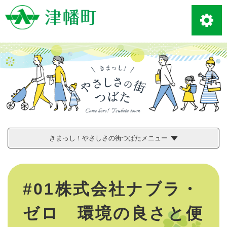
ペ
メニューを飛ばして本文へ
ー
ジ
の
先
頭
で
す
。
きまっし！やさしさの街つばたメニュー
本
文
#01株式会社ナブラ・
ゼロ 環境の良さと便