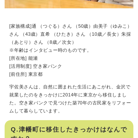
[家族構成]通 （つぐる）さん （50歳）由美子（ゆみこ）
さん （43歳）直希 （ひたき）さん （10歳／長女）朱採
（あとり）さん （8歳／次女）
※年齢はインタビュー時のものです。
[所在地] 能瀬
[活用制度] 空き家バンク
[前住所] 東京都
宇佐美さんは、自然に囲まれた生活にあこがれ、金沢で
就業したのをきっかけに2014年に東京から移住しまし
た。空き家バンクで見つけた築70年の古民家をリフォー
ムして暮らしています。
Q.津幡町に移住したきっかけはなんで