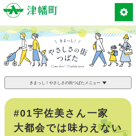
ペ
メニューを飛ばして本文へ
ー
ジ
の
先
頭
で
す
。
きまっし！やさしさの街つばたメニュー
本
文
#01宇佐美さん一家
大都会では味わえない