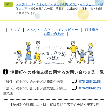
トップページ
>
きまっし！やさしさの街つばた
>
インタビュー
>
移
現在地
住者の声
>
#06友石さん一家 移動も、お出かけも便利！心と時間
に余裕ができた
トップ
どんなところ？
インタビュー
取り組み
お問い合わせ
津幡町への移住支援に関するお問い合わせ先一覧
「移住」のお問い合わせ／総務部企画課
076-288-2158
「法人」のお問い合わせ／産業建設部商工
076-288-6120
観光課
【受付対応時間】土・日・祝日及び年末年始を除く午前8時