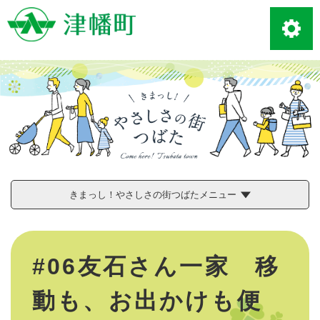
ペ
メニューを飛ばして本文へ
ー
ジ
の
先
頭
で
す
。
きまっし！やさしさの街つばたメニュー
本
文
#06友石さん一家 移
動も、お出かけも便