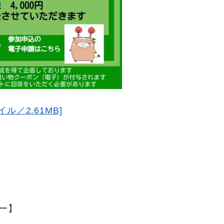
／2.61MB]
ー】