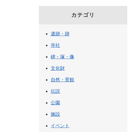
カテゴリ
遺跡・跡
寺社
碑・塚・像
文化財
自然・景観
伝説
公園
施設
イベント