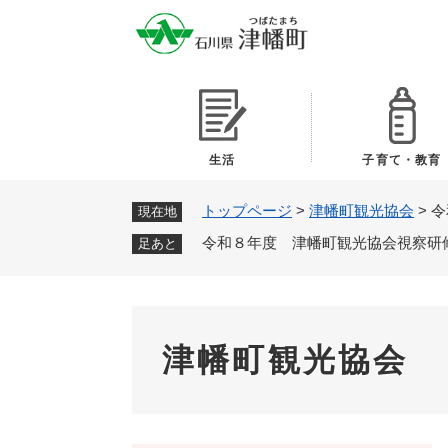
ペ
ー
ジ
の
先
頭
で
生活
子育て・教育
す
。
トップページ
>
津幡町観光協会
>
令
現在地
令和８年度 津幡町観光協会視察
足あと
津幡町観光協会