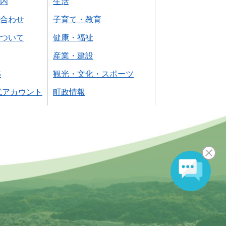
内
生活
合わせ
子育て・教育
ついて
健康・福祉
産業・建設
S
観光・文化・スポーツ
式アカウント
町政情報