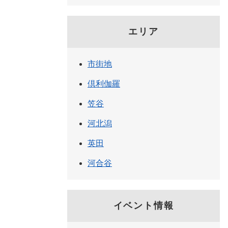
エリア
市街地
倶利伽羅
笠谷
河北潟
英田
河合谷
イベント情報