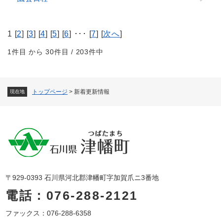
1 [
2
] [
3
] [
4
] [
5
] [
6
] ･･･ [
7
] [
次へ
]
1件目 から 30件目 / 203件中
トップページ
>
新着更新情報
現在地
〒929-0393 石川県河北郡津幡町字加賀爪ニ3番地
電話：076-288-2121
ファックス：076-288-6358