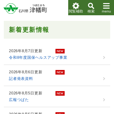
ペ
メニューを飛ばして本文へ
ー
閲覧補助
検索
menu
ジ
の
先
本
新着更新情報
頭
文
で
す
。
2026年8月7日更新
令和8年度国保ヘルスアップ事業
2026年8月6日更新
記者発表資料
2026年8月5日更新
広報つばた