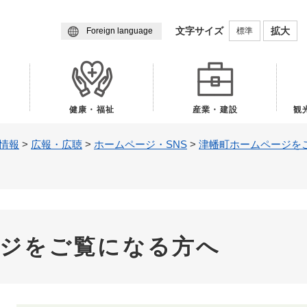
メニューを飛ばして本文へ
文字サイズ
拡大
標準
Foreign language
健康・福祉
産業・建設
観
情報
>
広報・広聴
>
ホームページ・SNS
>
津幡町ホームページを
ージをご覧になる方へ