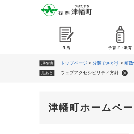
ペ
ー
ジ
の
先
頭
で
生活
子育て・教育
す
。
トップページ
>
分類でさがす
>
町政
現在地
ウェブアクセシビリティ方針
足あと
津幡町ホームペ