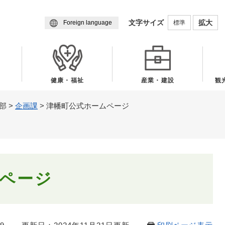
メニューを飛ばして本文へ
文字サイズ
拡大
標準
Foreign language
健康・福祉
産業・建設
観
部
>
企画課
>
津幡町公式ホームページ
ページ