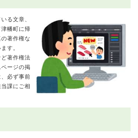
いる文章、
て津幡町に帰
真の著作権な
います。
ど著作権法
ムページの掲
は、必ず事前
担当課にご相