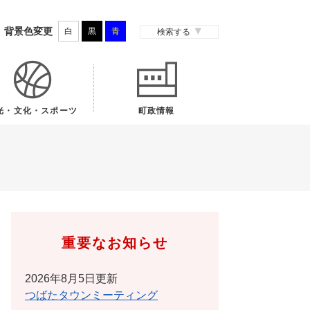
背景色変更
白
黒
青
検索する
光・文化・スポーツ
町政情報
重要なお知らせ
2026年8月5日更新
つばたタウンミーティング