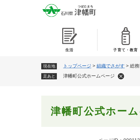
ペ
ー
ジ
の
先
頭
で
生活
子育て・教育
す
。
トップページ
>
組織でさがす
>
総務
現在地
津幡町公式ホームページ
足あと
本
津幡町公式ホーム
文