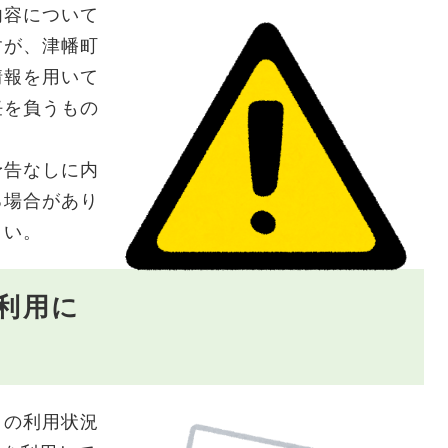
容について
すが、津幡町
情報を用いて
任を負うもの
告なしに内
る場合があり
さい。
sの利用に
の利用状況