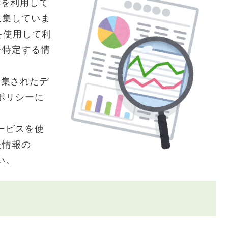
icsを利用して
収集していま
kieを使用して利
を特定する情
り収集されたデ
ーポリシーに
ービスを使
た情報の
い。