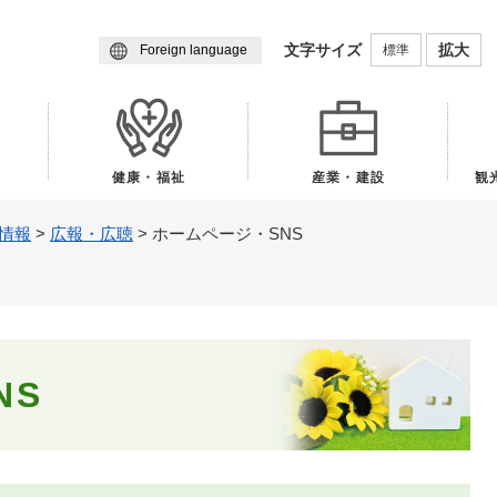
メニューを飛ばして本文へ
文字サイズ
拡大
標準
Foreign language
健康・福祉
産業・建設
観
情報
>
広報・広聴
>
ホームページ・SNS
NS