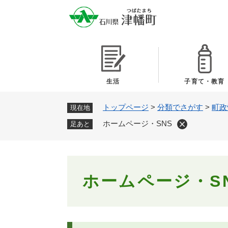
ペ
ー
ジ
の
先
頭
で
生活
子育て・教育
す
。
トップページ
>
分類でさがす
>
町政
現在地
ホームページ・SNS
足あと
本
ホームページ・S
文