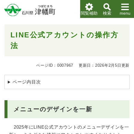
ペ
メニューを飛ばして本文へ
ー
閲覧補助
検索
menu
ジ
の
先
本
LINE公式アカウントの操作方
頭
文
で
法
す
。
ページID：0007967
更新日：2026年2月5日更新
ページ内目次
メニューのデザインを一新
2025年にLINE公式アカウントのメニューデザインを一