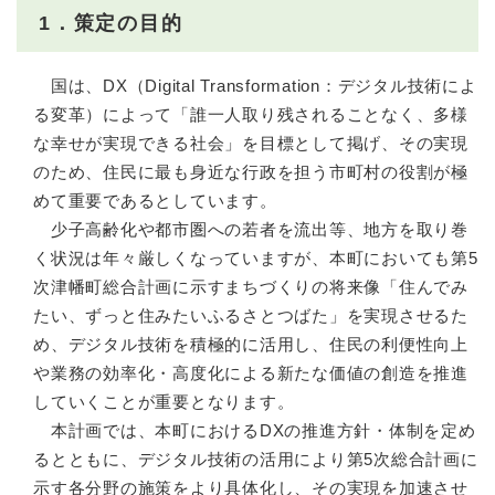
1．策定の目的
国は、DX（Digital Transformation：デジタル技術によ
る変革）によって「誰一人取り残されることなく、多様
な幸せが実現できる社会」を目標として掲げ、その実現
のため、住民に最も身近な行政を担う市町村の役割が極
めて重要であるとしています。
少子高齢化や都市圏への若者を流出等、地方を取り巻
く状況は年々厳しくなっていますが、本町においても第5
次津幡町総合計画に示すまちづくりの将来像「住んでみ
たい、ずっと住みたいふるさとつばた」を実現させるた
め、デジタル技術を積極的に活用し、住民の利便性向上
や業務の効率化・高度化による新たな価値の創造を推進
していくことが重要となります。
本計画では、本町におけるDXの推進方針・体制を定め
るとともに、デジタル技術の活用により第5次総合計画に
示す各分野の施策をより具体化し、その実現を加速させ