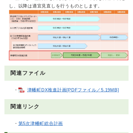
し、以降は適宜見直しを行うものとします。
関連ファイル
・
津幡町DX推進計画[PDFファイル／5.19MB]
関連リンク
・
第5次津幡町総合計画