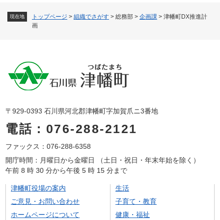
トップページ
>
組織でさがす
>
総務部
>
企画課
>
津幡町DX推進計
現在地
画
〒929-0393 石川県河北郡津幡町字加賀爪ニ3番地
電話：076-288-2121
ファックス：076-288-6358
開庁時間：月曜日から金曜日 （土日・祝日・年末年始を除く）
午前 8 時 30 分から午後 5 時 15 分まで
津幡町役場の案内
生活
ご意見・お問い合わせ
子育て・教育
ホームページについて
健康・福祉