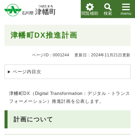
ペ
メニューを飛ばして本文へ
ー
閲覧補助
検索
menu
ジ
の
先
本
津幡町DX推進計画
頭
文
で
す
。
ページID：0001244
更新日：2024年11月21日更新
ページ内目次
津幡町DX（Digital Transformation：デジタル・トランス
フォーメーション）推進計画を公表します。
計画について