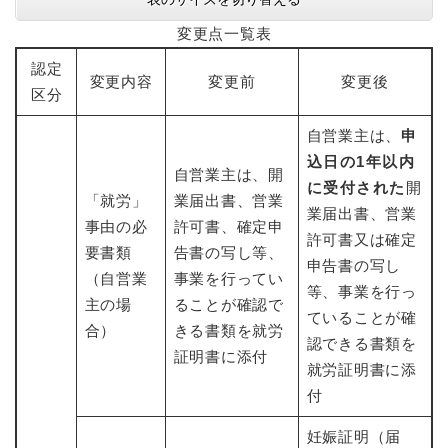
変更点一覧表
認定
変更内容
変更前
変更後
区分
自営業主は、
申
込日の1年以内
自営業主は、開
に受付された
開
「就労」
業届出書、営業
業届出書、営業
事由の必
許可書、確定申
許可書又は確定
要書類
告書の写し等、
申告書の写し
（自営業
事業を行ってい
等、事業を行っ
主の場
ることが確認で
ていることが確
合）
きる書類を就労
認できる書類を
証明書に添付
就労証明書に添
付
妊娠証明（届