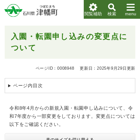
ペ
メニューを飛ばして本文へ
ー
閲覧補助
検索
menu
ジ
の
先
本
入園・転園申し込みの変更点に
頭
文
で
ついて
す
。
ページID：0008948
更新日：2025年9月29日更新
ページ内目次
令和8年4月からの新規入園・転園申し込みについて、令
和7年度から一部変更をしております。変更点については
以下をご確認ください。
表のサイズを切り替える