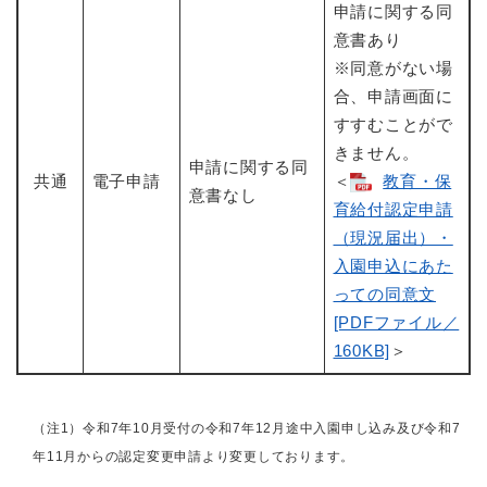
申請に関する同
意書あり
※同意がない場
合、申請画面に
すすむことがで
きません。
申請に関する同
共通
電子申請
​＜
教育・保
意書なし
育給付認定申請
（現況届出）・
入園申込にあた
っての同意文
[PDFファイル／
160KB]
＞
（注1）令和7年10月受付の令和7年12月途中入園申し込み及び令和7
年11月からの認定変更申請より変更しております。