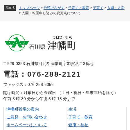
トップページ
>
分類でさがす
>
子育て・教育
>
子育て
>
入園・入学
現在地
>
入園・転園申し込みの変更点について
〒929-0393 石川県河北郡津幡町字加賀爪ニ3番地
電話：076-288-2121
ファックス：076-288-6358
開庁時間：月曜日から金曜日 （土日・祝日・年末年始を除く）
午前 8 時 30 分から午後 5 時 15 分まで
津幡町役場の案内
生活
ご意見・お問い合わせ
子育て・教育
ホームページについて
健康・福祉