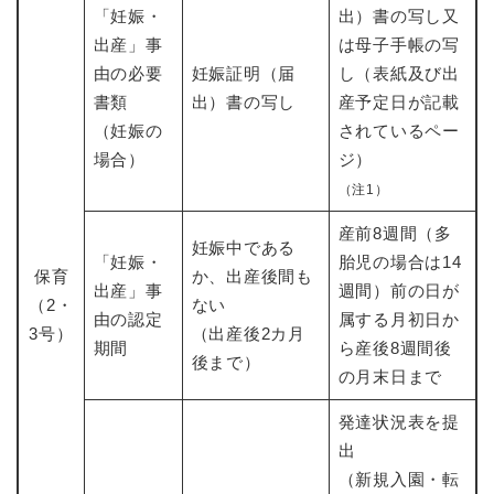
「妊娠・
出）書の写し又
出産」事
は母子手帳の写
由の必要
妊娠証明（届
し（表紙及び出
書類
出）書の写し
産予定日が記載
（妊娠の
されているペー
場合）
ジ）
（注1）
産前8週間（多
妊娠中である
「妊娠・
胎児の場合は14
保育
か、出産後間も
出産」事
週間）前の日が
（2・
ない
由の認定
属する月初日か
3号）
（出産後2カ月
期間
ら産後8週間後
後まで）
の月末日まで
発達状況表を提
出
（新規入園・転