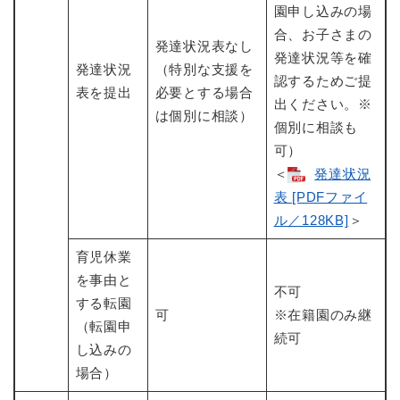
園申し込みの場
合、お子さまの
発達状況表なし
発達状況等を確
発達状況
（特別な支援を
認するためご提
表を提出
必要とする場合
出ください。※
は個別に相談）
個別に相談も
可）
＜
発達状況
表 [PDFファイ
ル／128KB]
＞
育児休業
を事由と
不可
する転園
可
※在籍園のみ継
（転園申
続可
し込みの
場合）