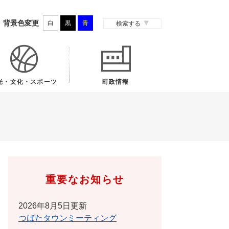
背景色変更
白
黒
青
検索する
光・文化・スポーツ
町政情報
重要なお知らせ
2026年8月5日更新
つばたタウンミーティング