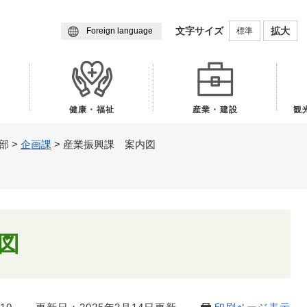
メニューを飛ばして本文へ
文字サイズ
拡大
標準
Foreign language
健康・福祉
産業・建設
観
部
>
企画課
>
産業振興課 案内図
図