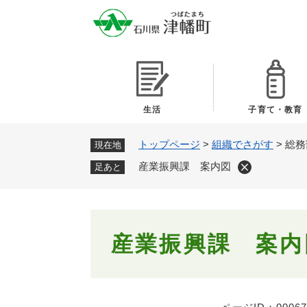
ペ
ー
ジ
の
先
頭
で
生活
子育て・教育
す
。
トップページ
>
組織でさがす
>
総務
現在地
産業振興課 案内図
足あと
本
産業振興課 案内
文