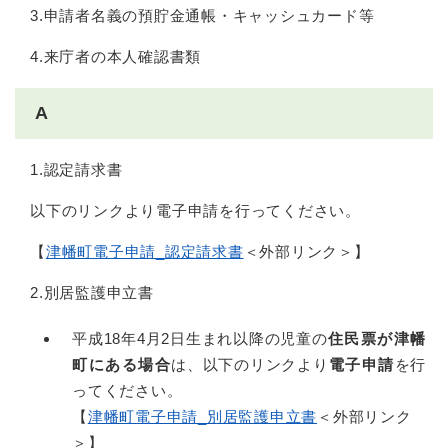
3.申請者名義の預貯金通帳・キャッシュカード等
4.来庁者の本人確認書類
A
1.認定請求書
以下のリンクより電子申請を行ってください。
【
津幡町電子申請_認定請求書
＜外部リンク＞
】
2.別居監護申立書
平成18年4月2日生まれ以降の児童の
住民票が津幡
町にある場合
は、以下のリンクより
電子申請
を行
ってください。
【
津幡町電子申請_別居監護申立書
＜外部リンク
＞
】