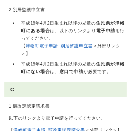
2.別居監護申立書
平成18年4月2日生まれ以降の児童の
住民票が津幡
町にある場合
は、以下のリンクより
電子申請
を行
ってください。
【
津幡町電子申請_別居監護申立書
＜外部リンク
＞
】
平成18年4月2日生まれ以降の児童の
住民票が津幡
町にない場合
は、
窓口で申請
が必要です。
C
1.額改定認定請求書
以下のリンクより電子申請を行ってください。
【
津幡町電子申請_額改定認定請求書
＜外部リンク＞
】