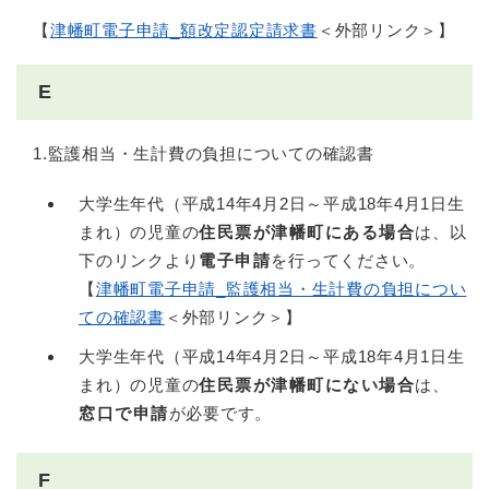
【
津幡町電子申請_額改定認定請求書
＜外部リンク＞
】
E
1.監護相当・生計費の負担についての確認書
大学生年代（平成14年4月2日～平成18年4月1日生
まれ）の児童の
住民票が津幡町にある場合
は、以
下のリンクより
電子申請
を行ってください。
【
津幡町電子申請_監護相当・生計費の負担につい
ての確認書
＜外部リンク＞
】
大学生年代（平成14年4月2日～平成18年4月1日生
まれ）の児童の
住民票が津幡町にない場合
は、
窓口で申請
が必要です。
F