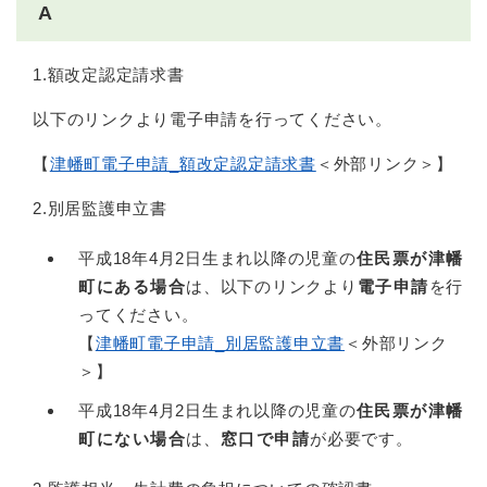
A
1.額改定認定請求書
以下のリンクより電子申請を行ってください。
【
津幡町電子申請_額改定認定請求書
＜外部リンク＞
】
2.別居監護申立書
平成18年4月2日生まれ以降の児童の
住民票が津幡
町にある場合
は、以下のリンクより
電子申請
を行
ってください。
【
津幡町電子申請_別居監護申立書
＜外部リンク
＞
】
平成18年4月2日生まれ以降の児童の
住民票が津幡
町にない場合
は、
窓口で申請
が必要です。