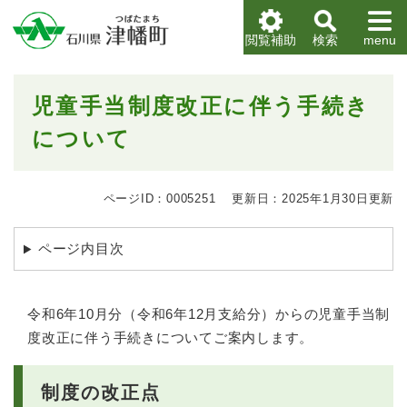
ペ
メニューを飛ばして本文へ
ー
閲覧補助
検索
menu
ジ
の
先
本
児童手当制度改正に伴う手続き
頭
文
で
について
す
。
ページID：0005251
更新日：2025年1月30日更新
ページ内目次
令和6年10月分（令和6年12月支給分）からの児童手当制
度改正に伴う手続きについてご案内します。
制度の改正点