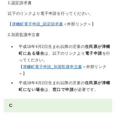
1.認定請求書
以下のリンクより電子申請を行ってください。
【
津幡町電子申請_認定請求書
＜外部リンク＞
】
2.別居監護申立書
平成18年4月2日生まれ以降の児童の
住民票が津幡
町にある場合
は、以下のリンクより
電子申請
を行
ってください。
【
津幡町電子申請_別居監護申立書
＜外部リンク
＞
】
平成18年4月2日生まれ以降の児童の
住民票が津幡
町にない場合
は、
窓口で申請
が必要です。
C