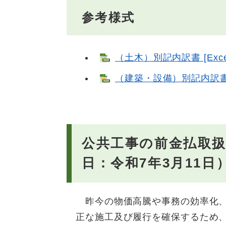
参考様式
（土木）別記内訳書 [Exce
（建築・設備）別記内訳書 [E
公共工事の前金払取
日：令和7年3月11日
昨今の物価高騰や事務の効率化、
正な施工及び履行を確保するため