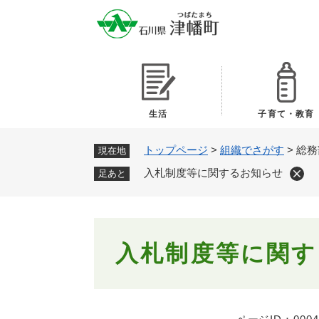
ペ
ー
ジ
の
先
頭
で
生活
子育て・教育
す
。
トップページ
>
組織でさがす
>
総務
現在地
入札制度等に関するお知らせ
足あと
本
入札制度等に関す
文