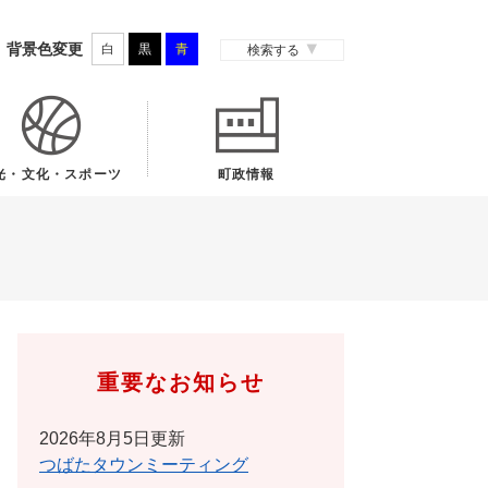
背景色変更
白
黒
青
検索する
光・文化・スポーツ
町政情報
重要なお知らせ
2026年8月5日更新
つばたタウンミーティング