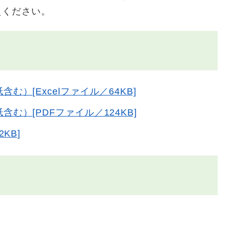
えください。
）[Excelファイル／64KB]
む）[PDFファイル／124KB]
KB]