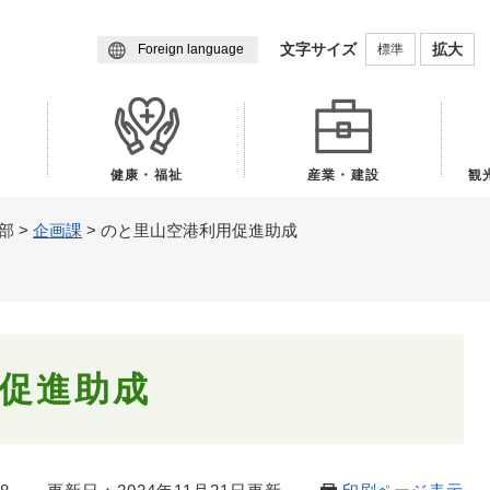
メニューを飛ばして本文へ
文字サイズ
拡大
標準
Foreign language
健康・福祉
産業・建設
観
部
>
企画課
>
のと里山空港利用促進助成
促進助成