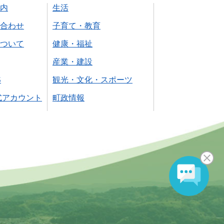
内
生活
合わせ
子育て・教育
ついて
健康・福祉
産業・建設
S
観光・文化・スポーツ
式アカウント
町政情報