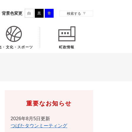
背景色変更
白
黒
青
検索する
光・文化・スポーツ
町政情報
重要なお知らせ
2026年8月5日更新
つばたタウンミーティング