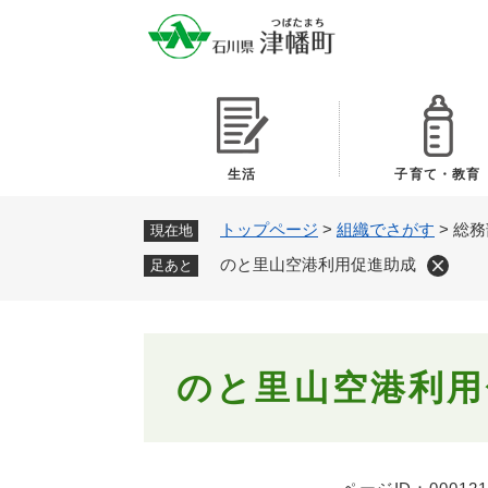
ペ
ー
ジ
の
先
頭
で
生活
子育て・教育
す
。
トップページ
>
組織でさがす
>
総務
現在地
のと里山空港利用促進助成
足あと
本
のと里山空港利用
文