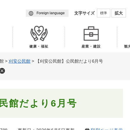
メニューを飛ばして本文へ
文字サイズ
拡大
標準
Foreign language
健康・福祉
産業・建設
観
館
>
刈安公民館
>
【刈安公民館】公民館だより6月号
民館だより6月号