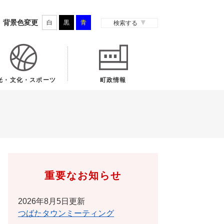
背景色変更
白
黒
青
検索する
光・文化・スポーツ
町政情報
重要なお知らせ
2026年8月5日更新
つばたタウンミーティング