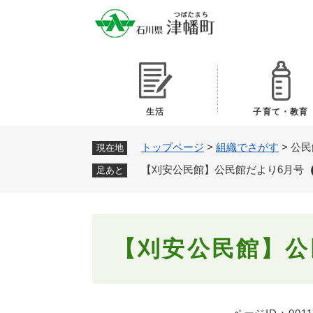
ペ
ー
ジ
の
先
頭
で
生活
子育て・教育
す
。
トップページ
>
組織でさがす
>
公民
現在地
【刈安公民館】公民館だより6月号
足あと
本
【刈安公民館】公
文