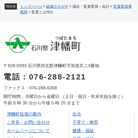
トップページ
>
組織でさがす
>
議会・監査委員・会計
>
監査委員事
現在地
務局
>
監査とは何か
〒929-0393 石川県河北郡津幡町字加賀爪ニ3番地
電話：076-288-2121
ファックス：076-288-6358
開庁時間：月曜日から金曜日 （土日・祝日・年末年始を除く）
午前 8 時 30 分から午後 5 時 15 分まで
津幡町役場の案内
生活
ご意見・お問い合わせ
子育て・教育
ホームページについて
健康・福祉