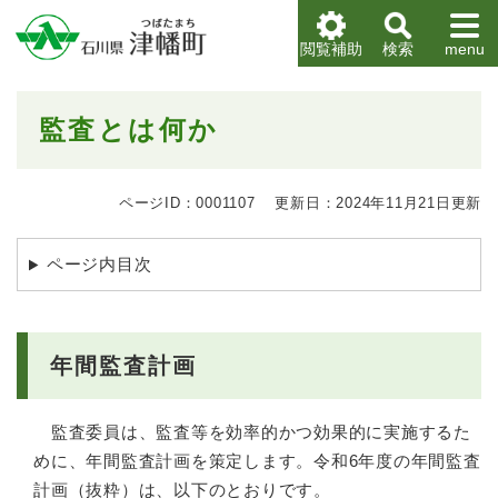
ペ
メニューを飛ばして本文へ
ー
閲覧補助
検索
menu
ジ
の
先
本
監査とは何か
頭
文
で
す
。
ページID：0001107
更新日：2024年11月21日更新
ページ内目次
年間監査計画
監査委員は、監査等を効率的かつ効果的に実施するた
めに、年間監査計画を策定します。令和6年度の年間監査
計画（抜粋）は、以下のとおりです。