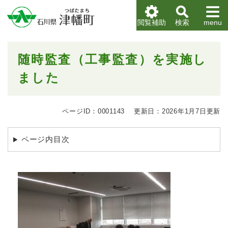
ペ
メニューを飛ばして本文へ
ー
閲覧補助
検索
menu
ジ
の
先
本
随時監査（工事監査）を実施し
頭
文
で
ました
す
。
ページID：0001143
更新日：2026年1月7日更新
ページ内目次