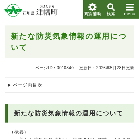
ペ
メニューを飛ばして本文へ
ー
閲覧補助
検索
menu
ジ
の
先
本
新たな防災気象情報の運用につ
頭
文
で
いて
す
。
ページID：0010840
更新日：2026年5月28日更新
ページ内目次
新たな防災気象情報の運用について
（概要）