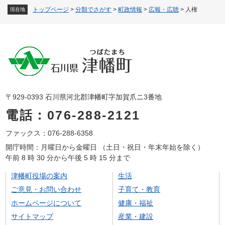
トップページ
>
分類でさがす
>
町政情報
>
広報・広聴
>
人権
現在地
〒929-0393 石川県河北郡津幡町字加賀爪ニ3番地
電話：076-288-2121
ファックス：076-288-6358
開庁時間：月曜日から金曜日 （土日・祝日・年末年始を除く）
午前 8 時 30 分から午後 5 時 15 分まで
津幡町役場の案内
生活
ご意見・お問い合わせ
子育て・教育
ホームページについて
健康・福祉
サイトマップ
産業・建設