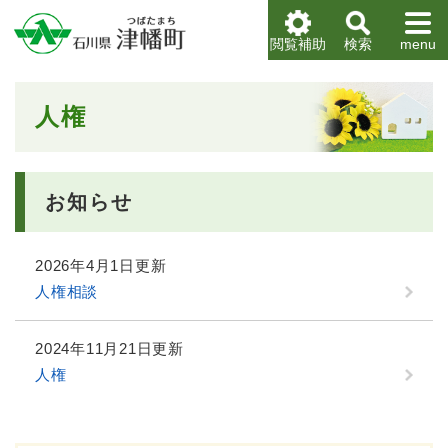
ペ
メニューを飛ばして本文へ
ー
閲覧補助
検索
menu
ジ
の
先
本
人権
頭
文
で
す
。
お知らせ
2026年4月1日更新
人権相談
2024年11月21日更新
人権