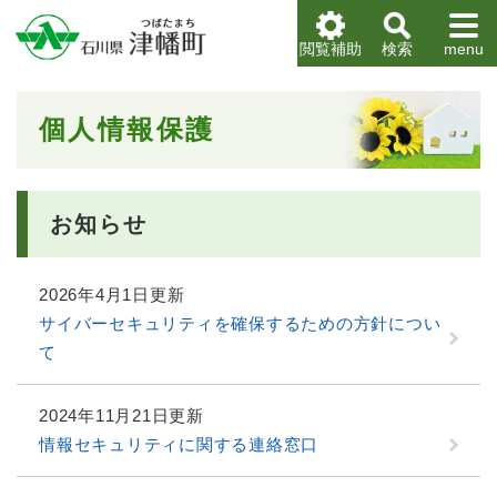
ペ
メニューを飛ばして本文へ
ー
閲覧補助
検索
menu
ジ
の
先
本
個人情報保護
頭
文
で
す
。
お知らせ
2026年4月1日更新
サイバーセキュリティを確保するための方針につい
て
2024年11月21日更新
情報セキュリティに関する連絡窓口