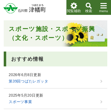
ペ
メニューを飛ばして本文へ
ー
閲覧補助
検索
menu
ジ
の
先
本
スポーツ施設・スポーツ振興
頭
文
で
（文化・スポーツ）
す
。
おすすめ情報
2026年6月8日更新
第39回つばたレガッタ
2025年5月20日更新
スポーツ事業