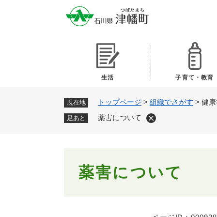
ペ
ー
ジ
の
先
頭
で
生活
子育て・教育
す
。
トップページ
>
組織でさがす
>
健康
現在地
薬害について
足あと
本
薬害について
文