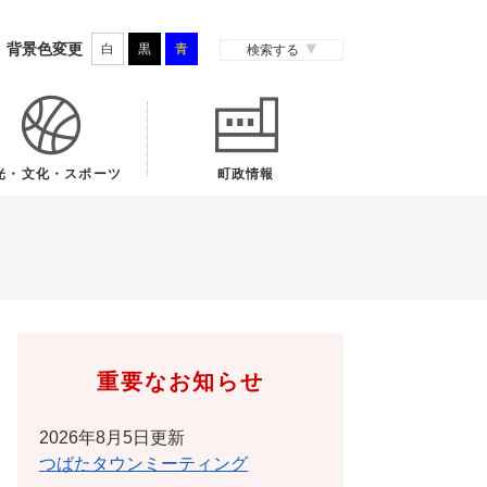
背景色変更
白
黒
青
検索する
光・文化・スポーツ
町政情報
重要なお知らせ
2026年8月5日更新
つばたタウンミーティング