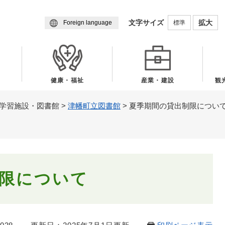
メニューを飛ばして本文へ
文字サイズ
拡大
標準
Foreign language
健康・福祉
産業・建設
観
学習施設・図書館
>
津幡町立図書館
>
夏季期間の貸出制限につい
限について