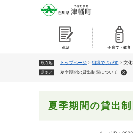
ペ
ー
ジ
の
先
頭
で
生活
子育て・教育
す
。
トップページ
>
組織でさがす
>
文化
現在地
夏季期間の貸出制限について
足あと
本
夏季期間の貸出制
文