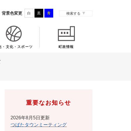
背景色変更
白
黒
青
検索する
光・文化・スポーツ
町政情報
て
重要なお知らせ
2026年8月5日更新
つばたタウンミーティング