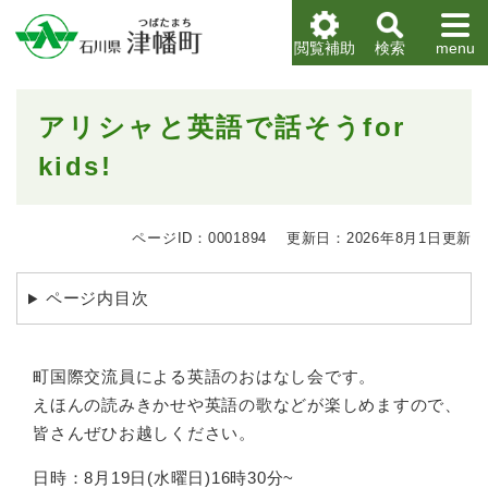
ペ
メニューを飛ばして本文へ
ー
閲覧補助
検索
menu
ジ
の
先
本
アリシャと英語で話そうfor
頭
文
で
kids!
す
。
ページID：0001894
更新日：2026年8月1日更新
ページ内目次
町国際交流員による英語のおはなし会です。
えほんの読みきかせや英語の歌などが楽しめますので、
皆さんぜひお越しください。
日時：8月19日(水曜日)16時30分~