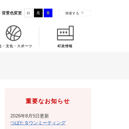
背景色変更
白
黒
青
検索する
光・文化・スポーツ
町政情報
重要なお知らせ
2026年8月5日更新
つばたタウンミーティング