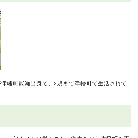
津幡町能瀬出身で、2歳まで津幡町で生活されて