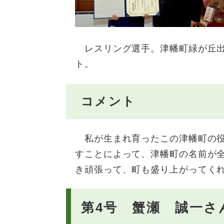
レスリング選手。津幡町緑が丘出
ト。
コメント
私が生まれ育ったこの津幡町の役
すことによって、津幡町の名前が
き頑張って、町も盛り上がってく
第4号 蟹瀬 誠一さ