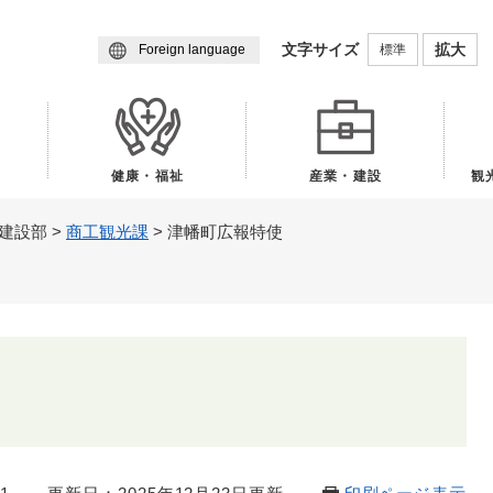
メニューを飛ばして本文へ
文字サイズ
拡大
標準
Foreign language
健康・福祉
産業・建設
観
建設部
>
商工観光課
>
津幡町広報特使