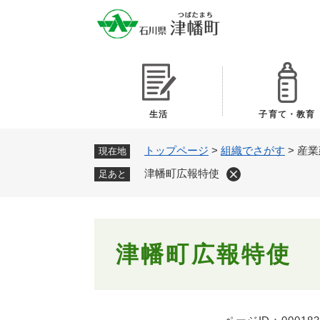
ペ
ー
ジ
の
先
頭
で
生活
子育て・教育
す
。
トップページ
>
組織でさがす
>
産業
現在地
津幡町広報特使
足あと
本
津幡町広報特使
文