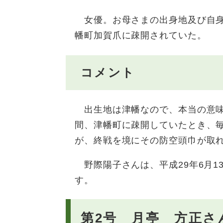
女優。お母さまの出身地及び自身の
幡町加賀爪に疎開されていた。
コメント
出生地は津幡なので、本当の意味
間、津幡町に疎開していたとき、
が、終戦を境にその防空頭巾が取
野際陽子さんは、平成29年6月1
す。
第2号 月亭 方正さ