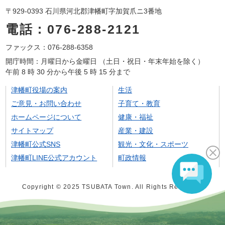
〒929-0393 石川県河北郡津幡町字加賀爪ニ3番地
電話：076-288-2121
ファックス：076-288-6358
開庁時間：月曜日から金曜日 （土日・祝日・年末年始を除く）
午前 8 時 30 分から午後 5 時 15 分まで
津幡町役場の案内
生活
ご意見・お問い合わせ
子育て・教育
ホームページについて
健康・福祉
サイトマップ
産業・建設
津幡町公式SNS
観光・文化・スポーツ
津幡町LINE公式アカウント
町政情報
Copyright © 2025 TSUBATA Town. All Rights Reserved.