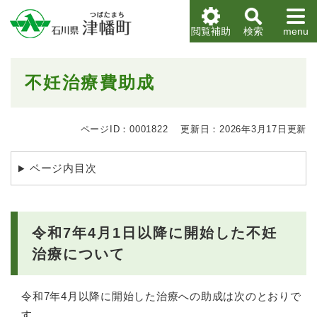
ペ
メニューを飛ばして本文へ
ー
閲覧補助
検索
menu
ジ
の
先
本
不妊治療費助成
頭
文
で
す
。
ページID：0001822
更新日：2026年3月17日更新
ページ内目次
令和7年4月1日以降に開始した不妊
治療について
令和7年4月以降に開始した治療への助成は次のとおりで
す。